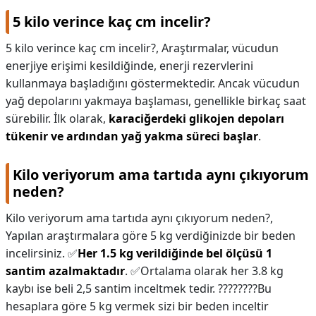
5 kilo verince kaç cm incelir?
5 kilo verince kaç cm incelir?,
Araştırmalar, vücudun
enerjiye erişimi kesildiğinde, enerji rezervlerini
kullanmaya başladığını göstermektedir. Ancak vücudun
yağ depolarını yakmaya başlaması, genellikle birkaç saat
sürebilir. İlk olarak,
karaciğerdeki glikojen depoları
tükenir ve ardından yağ yakma süreci başlar
.
Kilo veriyorum ama tartıda aynı çıkıyorum
neden?
Kilo veriyorum ama tartıda aynı çıkıyorum neden?,
Yapılan araştırmalara göre 5 kg verdiğinizde bir beden
incelirsiniz. ✅
Her 1.5 kg verildiğinde bel ölçüsü 1
santim azalmaktadır
. ✅Ortalama olarak her 3.8 kg
kaybı ise beli 2,5 santim inceltmek tedir. ????????Bu
hesaplara göre 5 kg vermek sizi bir beden inceltir