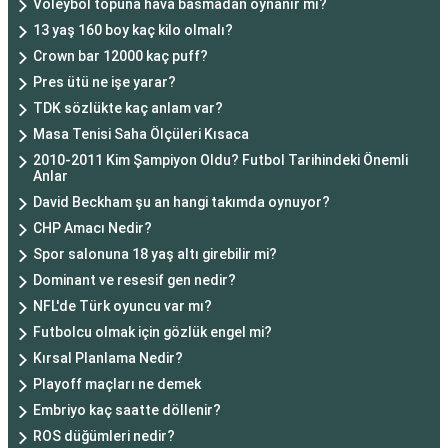
Voleybol topuna hava basmadan oynanır mı?
13 yaş 160 boy kaç kilo olmalı?
Crown bar 12000 kaç puff?
Pres ütü ne işe yarar?
TDK sözlükte kaç anlam var?
Masa Tenisi Saha Ölçüleri Kısaca
2010-2011 Kim Şampiyon Oldu? Futbol Tarihindeki Önemli
Anlar
David Beckham şu an hangi takımda oynuyor?
CHP Amacı Nedir?
Spor salonuna 18 yaş altı girebilir mi?
Dominant ve resesif gen nedir?
NFL'de Türk oyuncu var mı?
Futbolcu olmak için gözlük engel mi?
Kırsal Planlama Nedir?
Playoff maçları ne demek
Embriyo kaç saatte döllenir?
ROS düğümleri nedir?