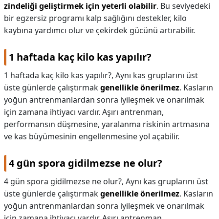
zindeliği geliştirmek için yeterli olabilir
. Bu seviyedeki
bir egzersiz programı kalp sağlığını destekler, kilo
kaybına yardımcı olur ve çekirdek gücünü artırabilir.
1 haftada kaç kilo kas yapılır?
1 haftada kaç kilo kas yapılır?,
Aynı kas gruplarını üst
üste günlerde çalıştırmak
genellikle önerilmez
. Kasların
yoğun antrenmanlardan sonra iyileşmek ve onarılmak
için zamana ihtiyacı vardır. Aşırı antrenman,
performansın düşmesine, yaralanma riskinin artmasına
ve kas büyümesinin engellenmesine yol açabilir.
4 gün spora gidilmezse ne olur?
4 gün spora gidilmezse ne olur?,
Aynı kas gruplarını üst
üste günlerde çalıştırmak
genellikle önerilmez
. Kasların
yoğun antrenmanlardan sonra iyileşmek ve onarılmak
için zamana ihtiyacı vardır. Aşırı antrenman,