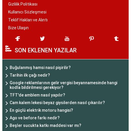
Gizlilik Politikası
Kullanıcı Sözleşmesi
Teklif Hakları ve Alıntı
Bize Ulaşın
SON EKLENEN YAZILAR
Buğulanmış hamsi nasıl pişirilir?
Tarihin ilk çağı nedir?
Google reklamlarının gelir vergisi beyannamesinde hangi
kodla bildirilmesi gerekiyor?
TFT'de amblem nasıl yapılır?
Cam kalem lekesi beyaz giysilerden nasıl çıkarılır?
En güçlü elektrik motoru hangisi?
Ago ve before farkı nedir?
Beşler sucukta katkı maddesi var mı?