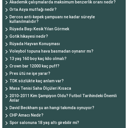
Akademik çalışmalarda maksimum benzerlik oranı nedir?
Orta Asya mutfağı nedir?
Dercos anti-kepek şampuanı ne kadar süreyle
kullanılmalıdır?
Rüyada Başı Kesik Yılan Görmek
Gotik hikayesi nedir?
Rüyada Hayvan Konuşması
Voleybol topuna hava basmadan oynanır mı?
13 yaş 160 boy kaç kilo olmalı?
Crown bar 12000 kaç puff?
Pres ütü ne işe yarar?
TDK sözlükte kaç anlam var?
Masa Tenisi Saha Ölçüleri Kısaca
2010-2011 Kim Şampiyon Oldu? Futbol Tarihindeki Önemli
Anlar
David Beckham şu an hangi takımda oynuyor?
CHP Amacı Nedir?
Spor salonuna 18 yaş altı girebilir mi?