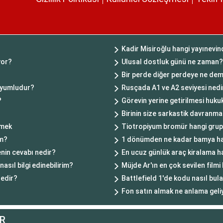
Kadir Misiroğlu hangi yayınevin
yor?
Ulusal dostluk günü ne zaman?
Bir perde diğer perdeye ne dem
Uyumludur?
Rusçada A1 ve A2 seviyesi nedi
?
Görevin yerine getirilmesi huku
Birinin size sarkastik davranm
rmek
Tiotropiyum bromür hangi grup 
im?
1 dönümden ne kadar bamya has
nin cevabı nedir?
En ucuz günlük araç kiralama 
asıl bilgi edinebilirim?
Müjde Ar'ın en çok sevilen filmi
nedir?
Battlefield 1'de kodu nasıl bula
Fon satın almak ne anlama geli
R