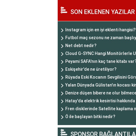
SON EKLENEN YAZILAR
Instagram için en iyi eklenti hangisi?
Futbol maç sezonu ne zaman başlı
Net debt nedir?
Cloud G-SYNC Hangi Monitörlerle 
Peyami SAFA'nın kaç tane kitabı var
Eskişehir'de ne üretiliyor?
Rüyada Eski Kocanın Sevgilisini Gö
Yalan Dünyada Gülistan'ın kocası k
Denize düşen bibere ne olur bilmece
Hatay'da elektrik kesintisi hakkında n
Fren disklerinde Satellite kaplama 
Ö ile başlayan bitki nedir?
SPONSOR BAĞLANTILA