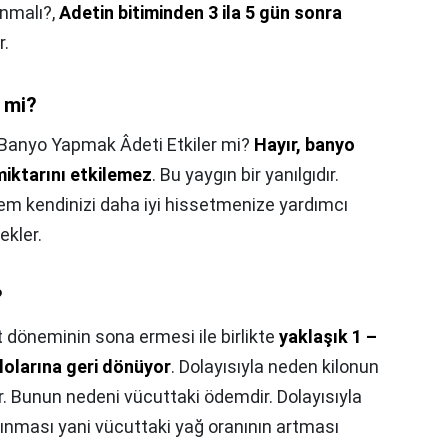
ınmalı?,
Adetin bitiminden 3 ila 5 gün sonra
r.
 mi?
Banyo Yapmak Âdeti Etkiler mi?
Hayır, banyo
iktarını etkilemez
. Bu yaygın bir yanılgıdır.
hem kendinizi daha iyi hissetmenize yardımcı
ekler.
?
 döneminin sona ermesi ile birlikte
yaklaşık 1 –
ilolarına geri dönüyor
. Dolayısıyla neden kilonun
or. Bunun nedeni vücuttaki ödemdir. Dolayısıyla
alınması yani vücuttaki yağ oranının artması