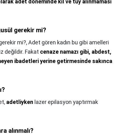
 olarak adet döneminde kıl ve tüy alınmaması
gusül gerekir mi?
gerekir mi?,
Adet gören kadın bu gibi amelleri
z değildir. Fakat
cenaze namazı gibi, abdest,
yen ibadetleri yerine getirmesinde sakınca
ı?
et,
adetliyken
lazer epilasyon yaptırmak
ra alınmalı?