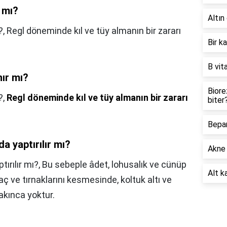
r mı?
Altın 
ı?, Regl döneminde kıl ve tüy almanın bir zararı
Bir k
B vit
nır mı?
Biore
?,
Regl döneminde kıl ve tüy almanın bir zararı
biter
Bepan
a yaptırılır mı?
Akne 
ırılır mı?,
Bu sebeple âdet, lohusalık ve cünüp
Alt ka
ç ve tırnaklarını kesmesinde, koltuk altı ve
akınca yoktur.