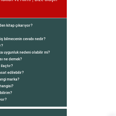
den kitap çıkarıyor?
iş bilmecenin cevabı nedir?
r?
ka uygunluk nedeni olabilir mi?
ası ne demek?
ilaçtır?
at edilebilir?
hangi marka?
 hangisi?
bilirim?
yor?