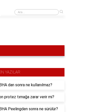
›
Kadir Misiroğlu hangi yayınevinden kitap çıkarıyor?
ON YAZILAR
HA dan sonra ne kullanılmaz?
n protez tırnağa zarar verir mi?
HA Peelingden sonra ne sürülür?