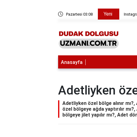
Yeni
yi eklenti hangisi?
Pazartesi 03:08
Instagr
Anasayfa
Adetliyken öze
Adetliyken özel bölge alınır mı?, 
özel bölgeye ağda yaptırılır mı?,
bölgeye jilet yapılır mı?, Adet 