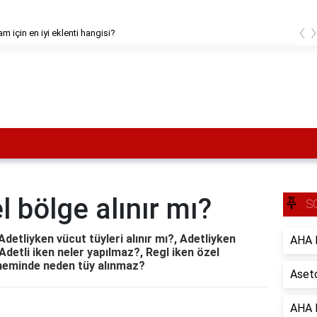
‹
am için en iyi eklenti hangisi?
l bölge alınır mı?
S
Adetliyken vücut tüyleri alınır mı?, Adetliyken
AHA B
 Adetli iken neler yapılmaz?, Regl iken özel
döneminde neden tüy alınmaz?
Aseto
AHA B