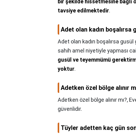
bir şekilde hissetmesine bağlı
tavsiye edilmektedir
.
Adet olan kadın boşalırsa 
Adet olan kadın boşalırsa gusül 
sahih amel niyetiyle yapması cai
gusül ve teyemmümü gerektirme
yoktur
.
Adetken özel bölge alınır m
Adetken özel bölge alınır mı?,
Ev
güvenlidir.
Tüyler adetten kaç gün son