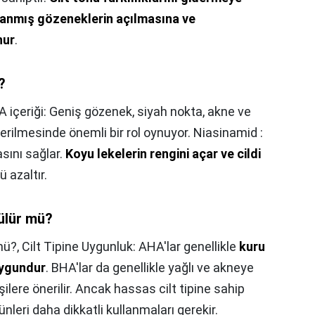
kanmış gözeneklerin açılmasına ve
nur
.
?
 içeriği: Geniş gözenek, siyah nokta, akne ve
iderilmesinde önemli bir rol oynuyor. Niasinamid :
sını sağlar.
Koyu lekelerin rengini açar ve cildi
 azaltır.
rülür mü?
mü?,
Cilt Tipine Uygunluk: AHA'lar genellikle
kuru
 uygundur
. BHA'lar da genellikle yağlı ve akneye
kişilere önerilir. Ancak hassas cilt tipine sahip
rünleri daha dikkatli kullanmaları gerekir.