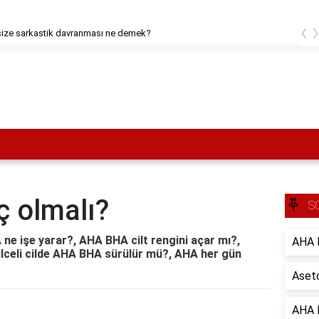
‹
 size sarkastik davranması ne demek?
 olmalı?
S
ne işe yarar?, AHA BHA cilt rengini açar mı?,
AHA B
vilceli cilde AHA BHA sürülür mü?, AHA her gün
Aseto
AHA B