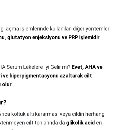
ngi açma işlemlerinde kullanılan diğer yöntemler
nu, glutatyon enjeksiyonu ve PRP işlemidir
.
A Serum Lekelere İyi Gelir mi?
Evet, AHA ve
ri ve hiperpigmentasyonu azaltarak cilt
 olur
.
ır?
rıca koltuk altı kararması veya cildin herhangi
istenmeyen cilt tonlarında da
glikolik acid
en