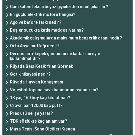
Cam kalem lekesi beyaz giysilerden nasıl çıkarılır?
En güçlü elektrik motoru hangisi?
Ago ve before farkı nedir?
Beşler sucukta katkı maddesi var mı?
Akademik çalışmalarda maksimum benzerlik oranı nedir?
Orta Asya mutfağı nedir?
Dercos anti-kepek şampuanı ne kadar süreyle
kullanılmalıdır?
Rüyada Başı Kesik Yılan Görmek
Gotik hikayesi nedir?
Rüyada Hayvan Konuşması
Voleybol topuna hava basmadan oynanır mı?
13 yaş 160 boy kaç kilo olmalı?
Crown bar 12000 kaç puff?
Pres ütü ne işe yarar?
TDK sözlükte kaç anlam var?
Masa Tenisi Saha Ölçüleri Kısaca