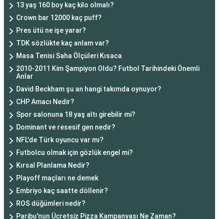
13 yaş 160 boy kaç kilo olmalı?
Crown bar 12000 kaç puff?
Pres ütü ne işe yarar?
TDK sözlükte kaç anlam var?
Masa Tenisi Saha Ölçüleri Kısaca
2010-2011 Kim Şampiyon Oldu? Futbol Tarihindeki Önemli
Anlar
David Beckham şu an hangi takımda oynuyor?
CHP Amacı Nedir?
Spor salonuna 18 yaş altı girebilir mi?
Dominant ve resesif gen nedir?
NFL'de Türk oyuncu var mı?
Futbolcu olmak için gözlük engel mi?
Kırsal Planlama Nedir?
Playoff maçları ne demek
Embriyo kaç saatte döllenir?
ROS düğümleri nedir?
Paribu'nun Ücretsiz Pizza Kampanyası Ne Zaman?