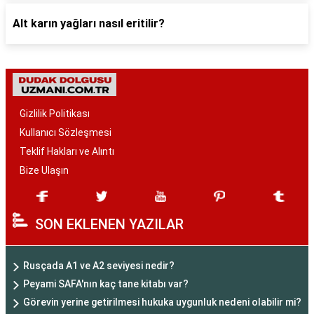
Alt karın yağları nasıl eritilir?
Gizlilik Politikası
Kullanıcı Sözleşmesi
Teklif Hakları ve Alıntı
Bize Ulaşın
SON EKLENEN YAZILAR
Rusçada A1 ve A2 seviyesi nedir?
Peyami SAFA'nın kaç tane kitabı var?
Görevin yerine getirilmesi hukuka uygunluk nedeni olabilir mi?