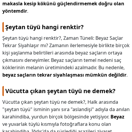
makasla kesip kökünü güçlendirmemek doğru olan
yöntemdir
.
Şeytan tüyü hangi renktir?
Şeytan tüyü hangi renktir?,
Zaman Tüneli: Beyaz Saçlar
Tekrar Siyahlaşır mı? Zamanın ilerlemesiyle birlikte birçok
kişi yaşlanma belirtileri arasında beyaz saçların ortaya
çıkmasını deneyimler. Beyaz saçların temel nedeni saç
köklerinin melanin üretimindeki azalmadır. Bu nedenle,
beyaz saçların tekrar siyahlaşması mümkün değildir
.
Vücutta çıkan şeytan tüyü ne demek?
Vücutta çıkan şeytan tüyü ne demek?,
Halk arasında
"şeytan tüyü" isminin yanı sıra "aslandişi" adıyla da anılan
karahindiba, yurdun birçok bölgesinde yetişiyor.
Beyaz
ve yuvarlak tüylü kısmıyla fotoğraflara konu olan
karahindiba, Iğdır'da da süslediği arazileri ziyaret