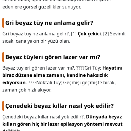
edenlere görsel güzellikler sunuyor.
Gri beyaz tüy ne anlama gelir?
Gri beyaz tüy ne anlama gelir?,
[1]
Çok çekici
. [2] Sevimli,
sıcak, cana yakın bir yüzü olan.
Beyaz tüyleri gören lazer var mı?
Beyaz tüyleri gören lazer var mı?,
????️Gri Tüy;
Hayatını
biraz düzene alma zamanı, kendine haksızlık
ediyorsun
. ????️Noktalı Tüy; Geçmişi geçmişte bırak,
zaman çok hızlı akıyor.
Çenedeki beyaz kıllar nasıl yok edilir?
Çenedeki beyaz kıllar nasıl yok edilir?,
Dünyada beyaz
kılları gören hiç bir lazer epilasyon yöntemi mevcut