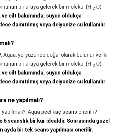
omunun bir araya gelerek bir molekül (H
O)
2
 ve cilt bakımında, suyun oldukça
adece damıtılmış veya deiyonize su kullanılır
.
malı?
?,
Aqua, yeryüzünde doğal olarak bulunur ve iki
omunun bir araya gelerek bir molekül (H
O)
2
 ve cilt bakımında, suyun oldukça
adece damıtılmış veya deiyonize su kullanılır
.
ra ne yapılmalı?
 yapılmalı?,
Aqua peel kaç seans önerilir?
 6 seanslık bir kür idealdir.
Sonrasında güzel
n ayda bir tek seans yapılması önerilir
.