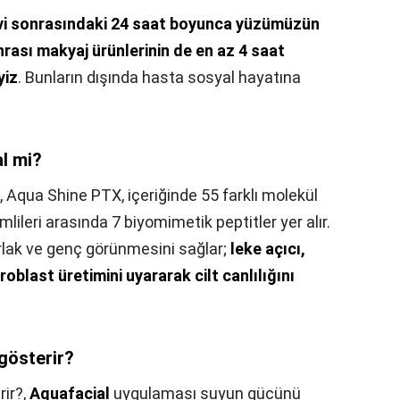
i sonrasındaki 24 saat boyunca yüzümüzün
rası makyaj ürünlerinin de en az 4 saat
yiz
. Bunların dışında hasta sosyal hayatına
l mi?
,
Aqua Shine PTX, içeriğinde 55 farklı molekül
mlileri arasında 7 biyomimetik peptitler yer alır.
parlak ve genç görünmesini sağlar;
leke açıcı,
ibroblast üretimini uyararak cilt canlılığını
 gösterir?
rir?,
Aquafacial
uygulaması suyun gücünü