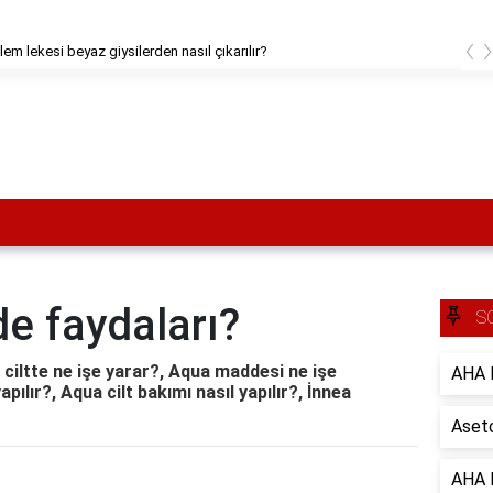
‹
em lekesi beyaz giysilerden nasıl çıkarılır?
de faydaları?
S
 ciltte ne işe yarar?, Aqua maddesi ne işe
AHA B
ılır?, Aqua cilt bakımı nasıl yapılır?, İnnea
Aseto
AHA B