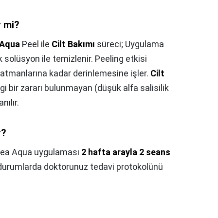
r mi?
Aqua
Peel ile
Cilt Bakımı
süreci; Uygulama
 solüsyon ile temizlenir. Peeling etkisi
 katmanlarına kadar derinlemesine işler.
Cilt
i bir zararı bulunmayan (düşük alfa salisilik
nılır.
r?
nea Aqua uygulaması
2 hafta arayla 2 seans
i durumlarda doktorunuz tedavi protokolünü