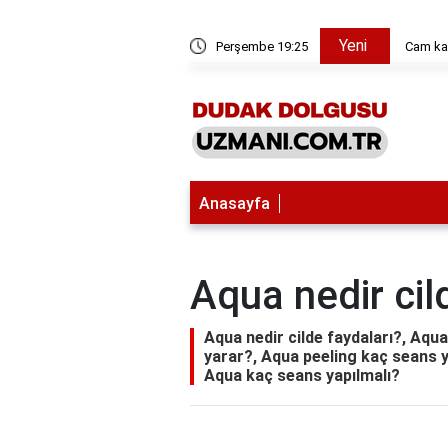
Yeni
eyaz giysilerden nasıl çıkarılır?
Perşembe 19:25
Cam kal
Anasayfa
Aqua nedir cil
Aqua nedir cilde faydaları?, Aqua
yarar?, Aqua peeling kaç seans yap
Aqua kaç seans yapılmalı?