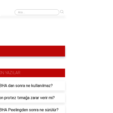
›
En güçlü elektrik motoru hangisi?
ON YAZILAR
HA dan sonra ne kullanılmaz?
n protez tırnağa zarar verir mi?
HA Peelingden sonra ne sürülür?