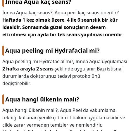
İnnea Aqua kaç seans?
İnnea Aqua kaç seans?,
Aqua peel kaç seans önerilir?
Haftada 1 kez olmak üzere, 4 ile 6 seanslık bir kür
idealdir.
Sonrasında güzel sonuçların devam
ettirilmesi için ayda bir tek seans yapılması önerilir
.
Aqua peeling mi Hydrafacial mi?
Aqua peeling mi Hydrafacial mi?,
İnnea Aqua uygulaması
2 hafta arayla 2 seans
şeklinde uygulanır. Bazı istisnai
durumlarda doktorunuz tedavi protokolünü
değiştirebilir.
Aqua hangi ülkenin malı?
Aqua hangi ülkenin malı?,
Aqua Peel da vakumlama
tekniği kullanan yenilikçi bir cilt bakım uygulamasıdır ve
cilde zarar vermeden temizler ve nemlendirir,