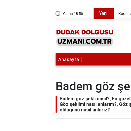
Yeni
olursa ne olur?
Cuma 18:56
Kod ora
Anasayfa
Badem göz şek
Badem göz şekli nasıl?, En güzel
Göz şeklimi nasıl anlarım?, Gö
olduğunu nasıl anlarız?