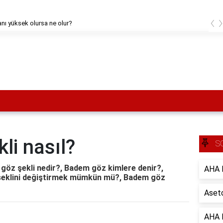
‹
nı yüksek olursa ne olur?
li nasıl?
S
 göz şekli nedir?, Badem göz kimlere denir?,
AHA B
z şeklini değiştirmek mümkün mü?, Badem göz
Aseto
AHA B