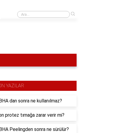
›
Antipas yerine yağlı boya kullanılır mı?
ON YAZILAR
HA dan sonra ne kullanılmaz?
n protez tırnağa zarar verir mi?
HA Peelingden sonra ne sürülür?