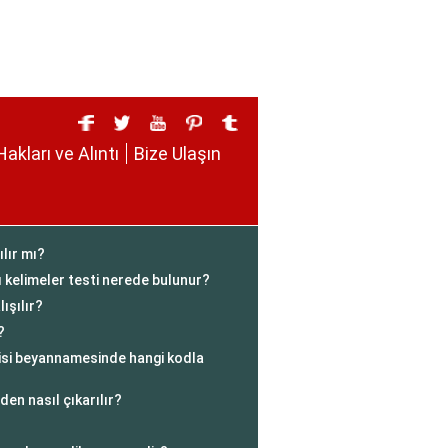
Hakları ve Alıntı
Bize Ulaşın
ılır mı?
ı kelimeler testi nerede bulunur?
ışılır?
?
gisi beyannamesinde hangi kodla
den nasıl çıkarılır?