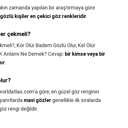
akın zamanda yapılan bir araştırmaya göre
gözlü kişiler en çekici göz renkleridir
.
ner çekmeli?
ekmeli?,
Kör Ölür Badem Gözlü Olur, Kel Ölür
DK Anlamı Ne Demek? Cevap:
bir kimse veya bir
ır
.
olur?
worldatlas.com'a göre, en güzel göz renginin
 yanıtlarda
mavi gözler
genellikle ilk sıralarda
göz rengi değildir.